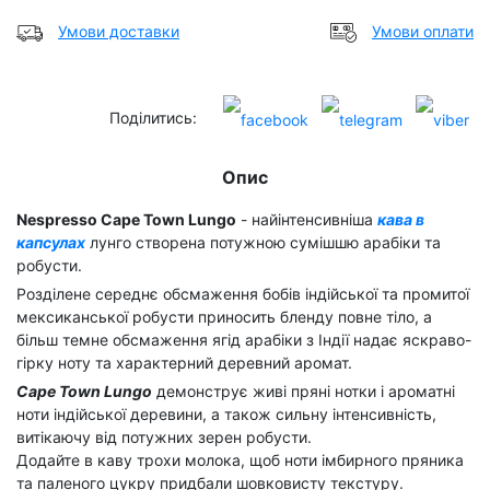
Умови доставки
Умови оплати
Поділитись:
Опис
Nespresso Cape Town Lungo
- найінтенсивніша
кава в
капсулах
лунго створена потужною сумішшю арабіки та
робусти.
Розділене середнє обсмаження бобів індійської та промитої
мексиканської робусти приносить бленду повне тіло, а
більш темне обсмаження ягід арабіки з Індії надає яскраво-
гірку ноту та характерний деревний аромат.
Cape Town Lungo
демонструє живі пряні нотки і ароматні
ноти індійської деревини, а також сильну інтенсивність,
витікаючу від потужних зерен робусти.
Додайте в каву трохи молока, щоб ноти імбирного пряника
та паленого цукру придбали шовковисту текстуру.