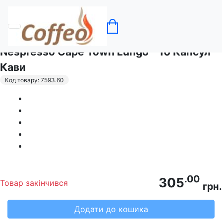
Головна
Кава в капсулах Nespresso
Nespresso Cape Town Lungo - 10 Капсул
Кави
Код товару: 7593.60
.00
305
Товар закінчився
грн.
Додати до кошика