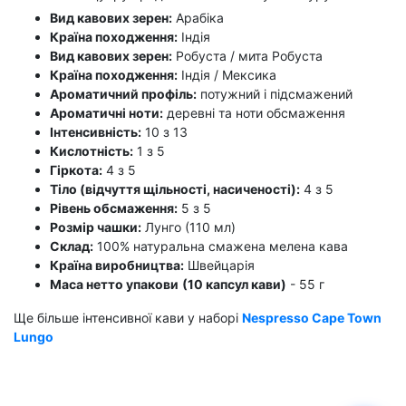
Вид кавових зерен:
Арабіка
Країна походження:
Індія
Вид кавових зерен:
Робуста / мита Робуста
Країна походження:
Індія / Мексика
Ароматичний профіль:
потужний і підсмажений
Ароматичні ноти:
деревні та ноти обсмаження
Інтенсивність:
10 з 13
Кислотність:
1 з 5
Гіркота:
4 з 5
Тіло (відчуття щільності, насиченості):
4 з 5
Рівень обсмаження:
5 з 5
Розмір чашки:
Лунго (110 мл)
Склад:
100% натуральна смажена мелена кава
Країна виробництва:
Швейцарія
Маса нетто упакови
(10 капсул кави)
- 55 г
Ще більше інтенсивної кави у наборі
Nespresso Cape Town
Lungo