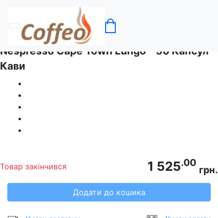
Головна
Кава в капсулах Nespresso
Nespresso Cape Town Lungo - 50 Капсул
Кави
.00
1 525
Товар закінчився
грн.
Додати до кошика