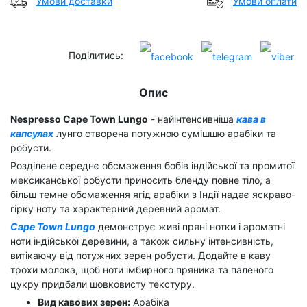
Умови доставки
Умови оплати
Поділитись:
Опис
Nespresso Cape Town Lungo
- найінтенсивніша
кава в
капсулах
лунго створена потужною сумішшю арабіки та
робусти.
Розділене середнє обсмаження бобів індійської та промитої
мексиканської робусти приносить бленду повне тіло, а
більш темне обсмаження ягід арабіки з Індії надає яскраво-
гірку ноту та характерний деревний аромат.
Cape Town Lungo
демонструє живі пряні нотки і ароматні
ноти індійської деревини, а також сильну інтенсивність,
витікаючу від потужних зерен робусти. Додайте в каву
трохи молока, щоб ноти імбирного пряника та паленого
цукру придбали шовковисту текстуру.
Вид кавових зерен:
Арабіка