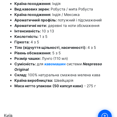
Країна походження:
Індія
Вид кавових зерен:
Робуста / мита Робуста
Країна походження:
Індія / Мексика
Ароматичний профіль:
потужний і підсмажений
Ароматичні ноти:
деревні та ноти обсмаження
Інтенсивність:
10 з 13
Кислотність:
1 з 5
Гіркота:
4 з 5
Тіло (відчуття щільності, насиченості):
4 з 5
Рівень обсмаження:
5 з 5
Розмір чашки:
Лунго (110 мл)
Сумісність:
для
кавомашин
системи
Nespresso
Original
Склад:
100% натуральна смажена мелена кава
Країна виробництва:
Швейцарія
Маса нетто упакови
(50 капсул кави)
- 275 г
Київ