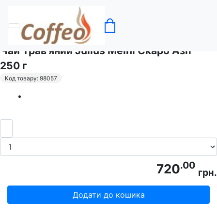
Головна
Чай
Чай Трав'яний Julius Meinl Скарб Азії -
250 г
Код товару: 98057
.00
720
грн.
Додати до кошика