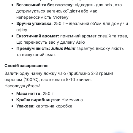
Веганський та без глютену:
підходить для всіх, хто
дотримується веганської дієти або має
непереносимість глютену
Зручна упаковка:
250 г – ідеальний об'єм для дому чи
офісу
Екзотичний аромат:
приємний аромат спецій та трав,
що перенесуть вас у далеку Азію
Преміум якість:
Julius Meinl
гарантує високу якість
та вишуканий смак
Спосіб заварювання:
Залити одну чайну ложку чаю (приблизно 2-3 грами)
окропом (100°C), настоювати 5-10 хвилин.
Насолоджуйтесь!
Маса нетто:
250 г
Країна виробництва:
Німеччина
Упакова:
картонна коробка