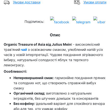
Умови доставки
Умови оплати
Поділитись:
Опис
Organic Treasure of Asia від Julius Mein
l - високоякісний
трав'яний
чай
з освіжаючим смаком, улюблений напій усіх
часів у новій інтерпретації. Чудове поєднання зігріваючого
імбиру, натуральної солодкості яблук та терпкого
лемонграсу.
Особливості:
Неперевершений смак:
гармонійне поєднання пряних
та солодких нот, що створюють справжній вибух
смаку
Органічний склад:
виготовлено з натуральних
інгредієнтів, без штучних домішок та консервантів
Без кофеїну:
ідеальний варіант для спокійного вечора
або для тих, хто уникає кофеїну