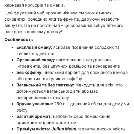
карнавал кольорів та смаків.
Цей фруктовий чай вражає ніжним смаком стиглих,
соковитих, солодких ягід та фруктів, даруючи незабутні
відчуття. Це не просто чай – це справжній вибух літнього
настрою в кожному ковтку!
Особливості:
Експлозія смаку:
яскраве поєднання солодких та
кислих ягідних нот
Органічний склад:
виготовлено з натуральних
інгредієнтів, без штучних домішок та консервантів
Без кофеїну:
ідеальний варіант для спокійного вечора
або для тих, хто уникає кофеїну
Веганський та без глютену:
підходить для всіх, хто
дотримується веганської дієти або має
непереносимість глютену
Зручна упаковка:
250 г – ідеальний об'єм для дому чи
офісу
Багатий аромат:
наповніть своє помешкання
приємним ягідним ароматом
Преміум якість:
Julius Meinl
гарантує високу якість