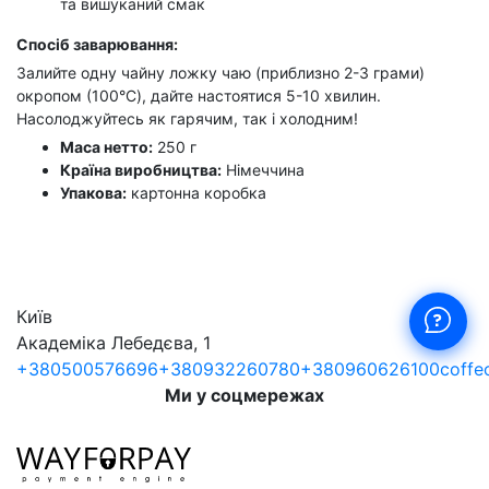
та вишуканий смак
Спосіб заварювання:
Залийте одну чайну ложку чаю (приблизно 2-3 грами)
окропом (100°C), дайте настоятися 5-10 хвилин.
Насолоджуйтесь як гарячим, так і холодним!
Маса нетто:
250 г
Країна виробництва:
Німеччина
Упакова:
картонна коробка
Київ
Академіка Лебедєва, 1
+380500576696
+380932260780
+380960626100
coffe
Ми у соцмережах