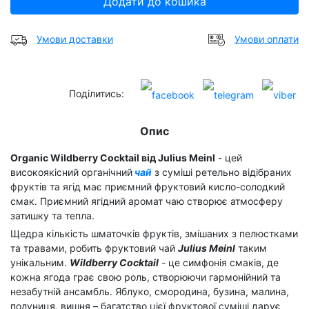
Додати до кошика
Умови доставки
Умови оплати
Поділитись:
Опис
Organic Wildberry Cocktail від Julius Meinl
- цей
високоякісний органічний
чай
з суміші ретельно відібраних
фруктів та ягід має приємний фруктовий кисло-солодкий
смак. Приємний ягідний аромат чаю створює атмосферу
затишку та тепла.
Щедра кількість шматочків фруктів, змішаних з пелюстками
та травами, робить фруктовий чай
Julius Meinl
таким
унікальним.
Wildberry Cocktail
- це симфонія смаків, де
кожна ягода грає свою роль, створюючи гармонійний та
незабутній ансамбль. Яблуко, смородина, бузина, малина,
полуниця, вишня – багатство цієї фруктової суміші дарує