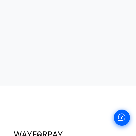
ти, які відомі своїми освіжаючими
егкий, бадьорий холодок та позитивно пливають
и.
тому цей чай може вживатися в будь-який час