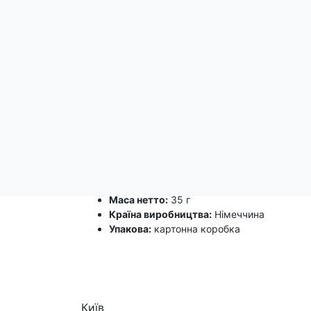
Опис
Julius Meinl Organic Refreshing Mint (М'ята)
- ц
властивостями.
У Європі цей чай цінується за його м'який осв
на самопочуття. Інтенсивний смак перцевої м'
М'ятний чай
також є національним напоєм Марок
доби.
Спосіб заварювання:
помістити пакетик ч
Склад:
органічне листя м'яти перцевої (55
Кількість:
25 чайних пакетиків по 1,4 г
Маса нетто:
35 г
Країна виробництва:
Німеччина
Упакова:
картонна коробка
Київ