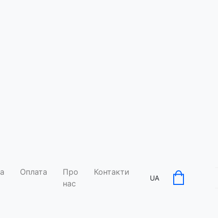
Чай Трав'я
М'ята - 25
Код товару: 9454
а
Оплата
Про
Контакти
Умови дос
UA
нас
По