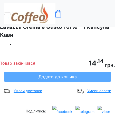
Головна
Кава в капсулах Lavazza
Lavazza Crema e Gusto Forte - 1 Капсула
Кави
.14
14
Товар закінчився
грн.
Додати до кошика
Умови доставки
Умови оплати
Поділитись: