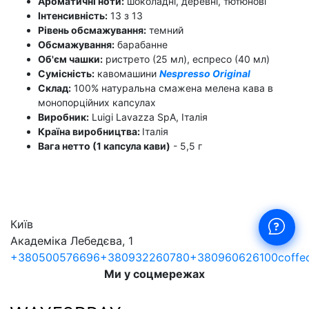
Ароматичні ноти:
шоколадні, деревні, тютюнові
Інтенсивність:
13 з 13
Рівень обсмажування:
темний
Обсмажування:
барабанне
Об'єм чашки:
ристрето (25 мл), еспресо (40 мл)
Сумісність:
кавомашини
Nespresso Original
Склад:
100% натуральна смажена мелена кава в
монопорційних капсулах
Виробник:
Luigi Lavazza SpA, Італія
Країна виробництва:
Італія
Вага нетто (1 капсула кави)
- 5,5 г
Київ
Академіка Лебедєва, 1
+380500576696
+380932260780
+380960626100
coffe
Ми у соцмережах