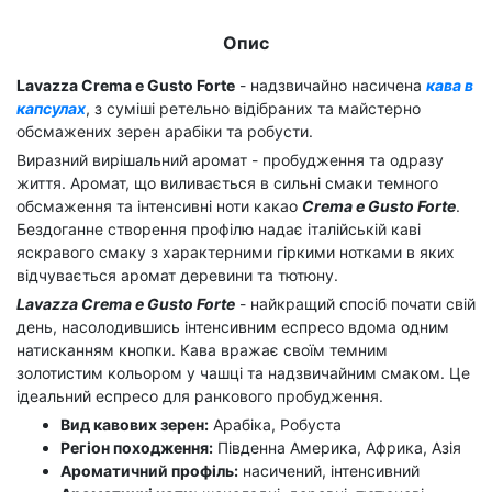
Опис
Lavazza Crema e Gusto Forte
- надзвичайно насичена
кава в
капсулах
, з суміші ретельно відібраних та майстерно
обсмажених зерен арабіки та робусти.
Виразний вирішальний аромат - пробудження та одразу
життя. Аромат, що виливається в сильні смаки темного
обсмаження та інтенсивні ноти какао
Crema e Gusto Forte
.
Бездоганне створення профілю надає італійській каві
яскравого смаку з характерними гіркими нотками в яких
відчувається аромат деревини та тютюну.
Lavazza Crema e Gusto Forte
- найкращий спосіб почати свій
день, насолодившись інтенсивним еспресо вдома одним
натисканням кнопки. Кава вражає своїм темним
золотистим кольором у чашці та надзвичайним смаком. Це
ідеальний еспресо для ранкового пробудження.
Вид кавових зерен:
Арабіка, Робуста
Регіон походження:
Південна Америка, Африка, Азія
Ароматичний профіль:
насичений, інтенсивний