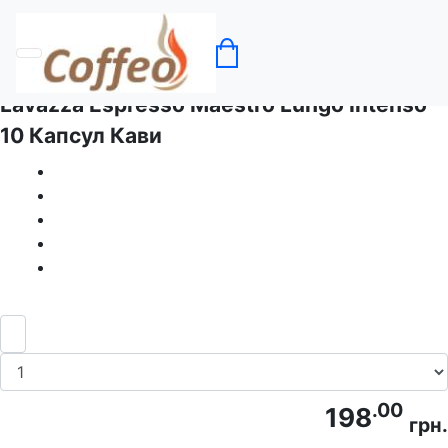
Головна
Кава в капсулах Lavazza
Lavazza Espresso Maestro Lungo Intenso -
10 Капсул Кави
.00
198
грн.