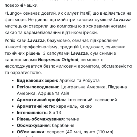
поверхні чашки.
«Lungo» означає довгий, як силует Італії, що виділяється на
фоні моря. Не дивно, що майстри кавових сумішей
Lavazza
мистецьки створили цю композицію з яскравими нотами
какао та карамелізованим відтінком іриски.
Успіх кави
Lavazza
, безумовно, означає підкреслення
цінності професіоналізму, традицій і, водночас, сучасних
технічних рішень. З капсулами
Lavazza
, сумісними з
кавомашинами
Nespresso Original
, ви можете
насолоджуватися безпомилковим ароматом, обсмаженістю
та бархатистістю.
Вид кавових зерен:
Арабіка та Робуста
Регіон походження:
Центральна Америка, Південна
Америка, Африка та Азія
Ароматичний профіль:
інтенсивний, насичений
Ароматичні ноти:
карамель, какао
Інтенсивність:
8 з 13
Рівень обсмажування:
темне
Обсмажування:
барабанне
Об'єм чашки:
еспресо (40 мл), лунго (110 мл)