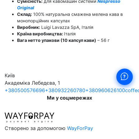
Сумісність:
для кавомашин системи
Nespresso
Original
Склад:
100% натуральна смажена мелена кава в
монопорційних капсулах
Виробник:
Luigi Lavazza SpA, Італія
Країна виробництва:
Італія
Вага нетто упакови (10 капсул кави)
– 56 г
Київ
Академіка Лебедєва, 1
+380500576696
+380932260780
+380960626100
coffe
Ми у соцмережах
Створено за допомогою
WayForPay