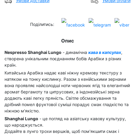
Умови доставки
Умови оплати
Поділитись:
Опис
Nespresso Shanghai Lungo
- динамічна
кава в капсулах
,
створена унікальним поєднанням бобів Арабіки з різних
країн.
Китайська Арабіка надає каві ніжну кремову текстуру з
натяком на тонку кислинку. Разом з кенійськими зернами
вона проявляє найсолодші ноти червоних ягід та елегантний
аромат бергамоту та цитрусових, а індонезійські зерна
додають каві легку пряність. Світле обсмажування та
дрібний помел фруктової суміші порадує смак гладкістю та
ніжною м'якістю.
Shanghai Lungo
- це погляд на азіатську кавову культуру,
що народжується.
Додайте в лунго трохи вершків, щоб пом'якшити смак і