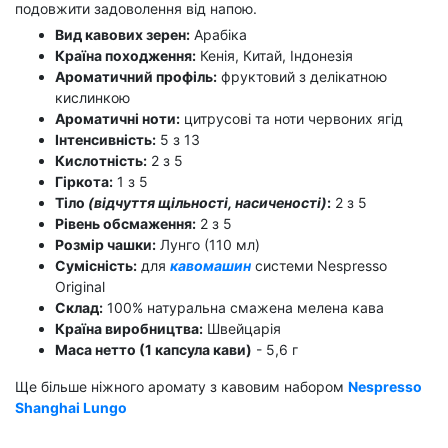
подовжити задоволення від напою.
Вид кавових зерен:
Арабіка
Країна походження:
Кенія, Китай, Індонезія
Ароматичний профіль:
фруктовий з делікатною
кислинкою
Ароматичні ноти:
цитрусові та ноти червоних ягід
Інтенсивність:
5 з 13
Кислотність:
2 з 5
Гіркота:
1 з 5
Тіло
(відчуття щільності, насиченості)
:
2 з 5
Рівень обсмаження:
2 з 5
Розмір чашки:
Лунго (110 мл)
Сумісність:
для
кавомашин
системи Nespresso
Original
Склад:
100% натуральна смажена мелена кава
Країна виробництва:
Швейцарія
Маса нетто (1 капсула кави)
- 5,6 г
Ще більше ніжного аромату з кавовим набором
Nespresso
Shanghai Lungo