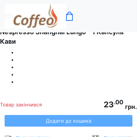
Головна
Кава в капсулах Nespresso
Nespresso Shanghai Lungo - 1 Капсула
Кави
.00
23
Товар закінчився
грн.
Додати до кошика