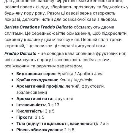
для досягнення балансу. Фруктові смаки кенійської кави,
розлиті поверх льоду, зберігають прохолоду та бадьорість у
будь-яку пору року. Разом ці кавові зерна створюють
яскраві, делікатні нотки для освіжаючої кави з льодом.
Barista Creations Freddo Delicato
обсмажують двома
сплітами. Це середньо-світле осмаження, щоб підкреслити
соковиту кислинку цієї м’якої суміші. Перший спліт трохи
коротший, і це посилює ці яскраві цитрусові ноти.
Freddo Delicato
- це солодка кава сповнена фруктових нот,
які втамовують спрагу і заспокоюють своїм легким,
освіжаючим та округлим характером.
Вид кавових зерен:
Арабіка / Арабіка Java
Країна походження:
Кенія / Індонезія
Ароматичний профіль:
легкий, фруктовий,
збалансований
Ароматичні ноти:
фруктові
Інтенсивність:
0 з 13
Кислотність:
3 з 5
Гіркота:
3 з 5
Тіло (відчуття щільності, насиченості):
2 з 5
Рівень обсмажування:
2 із 5