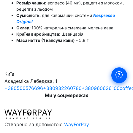
Розмір чашки:
еспресо (40 мл), рецепти з молоком,
рецепти з льодом
Сумісність:
для кавомашин системи
Nespresso
Original
Склад:
100% натуральна
смажена мелена кава
Країна виробництва:
Швейцарія
Маса нетто (1 капсула кави)
- 5,8 г
Київ
Академіка Лебедєва, 1
+380500576696
+380932260780
+380960626100
coffe
Ми у соцмережах
Створено за допомогою
WayForPay