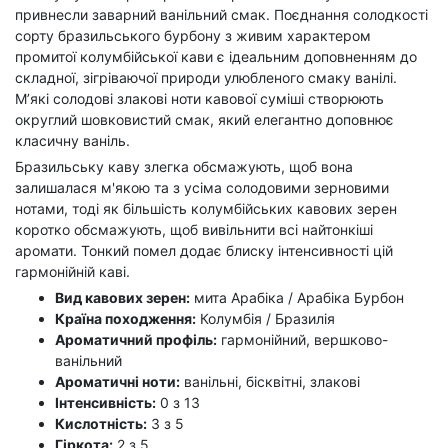
привнесли заварний ванільний смак. Поєднання солодкості
сорту бразильського бурбону з живим характером
промитої колумбійської кави є ідеальним доповненням до
складної, зігріваючої природи улюбленого смаку ванілі.
М’які солодові злакові ноти кавової суміші створюють
округлий шовковистий смак, який елегантно доповнює
класичну ваніль.
Бразильську каву злегка обсмажують, щоб вона
залишалася м'якою та з усіма солодовими зерновими
нотами, тоді як більшість колумбійських кавових зерен
коротко обсмажують, щоб вивільнити всі найтонкіші
аромати. Тонкий помел додає блиску інтенсивності цій
гармонійній каві.
Вид кавових зерен:
мита Арабіка / Арабіка Бурбон
Країна походження:
Колумбія / Бразилія
Ароматичний профіль:
гармонійний, вершково-
ванільний
Ароматичні ноти:
ванільні, бісквітні, злакові
Інтенсивність:
0 з 13
Кислотність:
3 з 5
Гіркота:
2 з 5