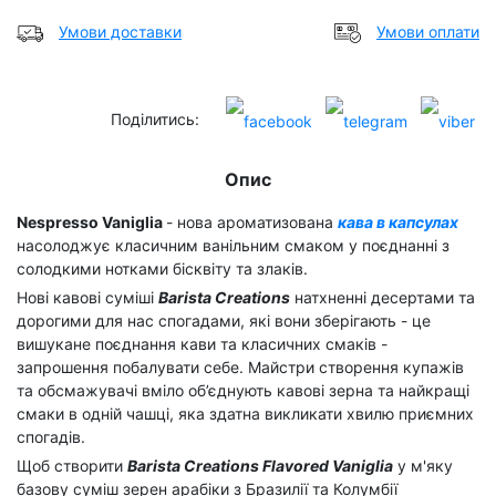
Умови доставки
Умови оплати
Поділитись:
Опис
Nespresso Vaniglia
- нова ароматизована
кава в капсулах
насолоджує класичним ванільним смаком у поєднанні з
солодкими нотками бісквіту та злаків.
Нові кавові суміші
Barista Creations
натхненні десертами та
дорогими для нас спогадами, які вони зберігають - це
вишукане поєднання кави та класичних смаків -
запрошення побалувати себе. Майстри створення купажів
та обсмажувачі вміло об’єднують кавові зерна та найкращі
смаки в одній чашці, яка здатна викликати хвилю приємних
спогадів.
Щоб створити
Barista Creations Flavored Vaniglia
у м'яку
базову суміш зерен арабіки з Бразилії та Колумбії