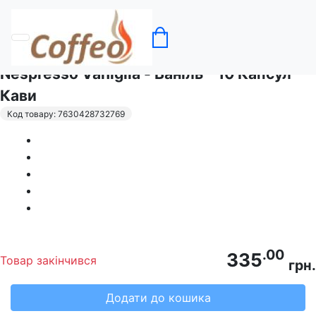
Головна
Кава в капсулах Nespresso
Nespresso Vaniglia - Ваніль - 10 Капсул
Кави
Код товару: 7630428732769
.00
335
Товар закінчився
грн.
Додати до кошика