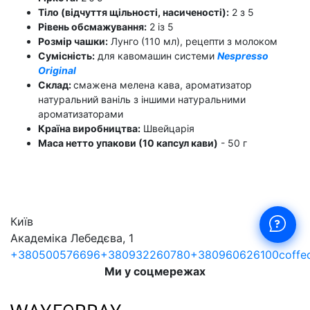
Тіло (відчуття щільності, насиченості):
2 з 5
Рівень обсмажування:
2 із 5
Розмір чашки:
Лунго (110 мл), рецепти з молоком
Сумісність:
для кавомашин системи
Nespresso
Original
Склад:
смажена мелена кава, ароматизатор
натуральний ваніль з іншими натуральними
ароматизаторами
Країна виробництва:
Швейцарія
Маса нетто упакови (10 капсул кави)
- 50 г
Київ
Академіка Лебедєва, 1
+380500576696
+380932260780
+380960626100
coffe
Ми у соцмережах