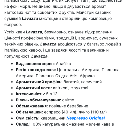
італійському саду. Довгий, як силует Італії, що виділяється
на фоні моря. Не дивно, якщо відчувається аромат
квіткових нот та соковитих фруктів. Майстри кавових
сумішей
Lavazza
мистецьки створили цю композицію
еспресо.
Успіх кави
Lavazza
, безумовно, означає підкреслення
цінності професіоналізму, традицій і, водночас, сучасних
технічних рішень.
Lavazza
асоціюється у багатьох людей з
італійською кавою, і це завдяки якості та величезній
популярності
Lavazza
.
Вид кавових зерен:
Арабіка
Регіон походження:
Центральна Америка, Південна
Америка, Південно-Східна Азія, Африка
Ароматичний профіль:
багатий, насичений
Ароматичні ноти:
квіткові, фруктові
Інтенсивність:
5 з 13
Рівень обсмажування:
світле
Обсмажування:
повільне барабанне
Об'єм чашки:
еспресо (40 мл), лунго (110 мл)
Сумісність:
кавомашини
Nespresso
Original
Склад:
100% натуральна смажена мелена кава в