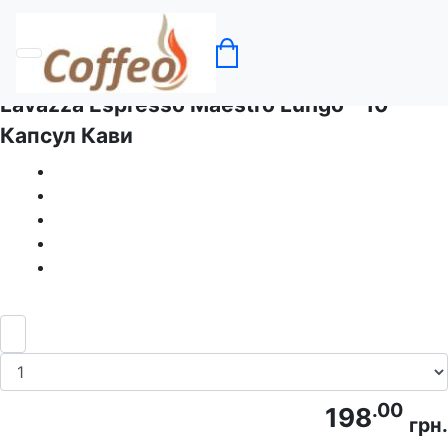
Головна
Кава в капсулах Lavazza
Lavazza Espresso Maestro Lungo - 10
Капсул Кави
.00
198
грн.