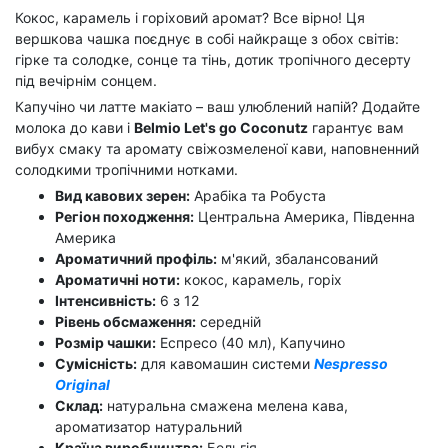
Кокос, карамель і горіховий аромат? Все вірно! Ця
вершкова чашка поєднує в собі найкраще з обох світів:
гірке та солодке, сонце та тінь, дотик тропічного десерту
під вечірнім сонцем.
Капучіно чи латте макіато – ваш улюблений напій? Додайте
молока до кави і
Belmio Let's go Coconutz
гарантує вам
вибух смаку та аромату свіжозмеленої кави, наповненний
солодкими тропічними нотками.
Вид кавових зерен:
Арабіка та Робуста
Регіон походження:
Центральна Америка, Південна
Америка
Ароматичний профіль:
м'який, збалансований
Ароматичні ноти:
кокос, карамель, горіх
Інтенсивність:
6 з 12
Рівень обсмаження:
середній
Розмір чашки:
Еспресо (40 мл), Капучино
Сумісність:
для кавомашин системи
Nespresso
Original
Склад:
натуральна смажена мелена кава,
ароматизатор натуральний
Країна виробництва:
Бельгія