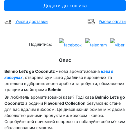
Додати до кошика
Умови доставки
Умови оплати
Поділитись:
Опис
Belmio Let's go Coconutz
- нова ароматизована
кава в
капсулах
, створена сумішшю дбайливо вирощених та
ретельно відібраних зерен арабіки та робусти, обсмажених
кращими майстрами
Belmio
.
Ви любитель ароматизованої кави? Тоді кава
Belmio Let's go
Coconutz
з родини
Flavoured Collection
безумовно стане
для вас вдалим вибором. Це дивовижний роман між двома
абсолютно різними продуктами: кокосом і кавою.
Спробуйте цей приємний еспресо та побалуйте себе м’яким
збалансованим смаком.