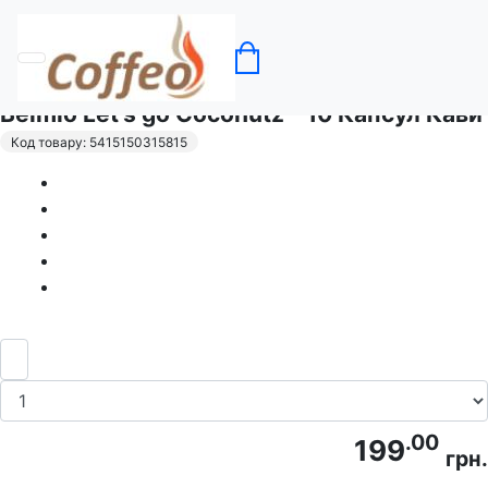
Головна
Кава в капсулах Belmio
Belmio Let's go Coconutz - 10 Капсул Кави
Код товару: 5415150315815
.00
199
грн.