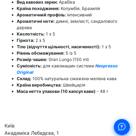
Вид кавових зерен:
Арабіка
Країна походження:
Колумбія, Бразилія
Ароматичний профіль:
інтенсивний
Ароматичні ноти:
димні, землисті, сандалового
дерева
Кислотність:
1 з 5
Гіркота:
2 з 5
Тіло (відчуття щільності, насиченості):
1 з 5
Рівень обсмажування:
5 із 5
Розмір чашки:
Gran Lungo
(150 ml)
Сумісність:
для кавомашин системи
Nespresso
Original
Склад:
100% натуральна смажена мелена кава
Країна виробництва:
Швейцарія
Маса нетто упакови (10 капсул кави)
- 48 г
Київ
Академіка Лебедєва, 1