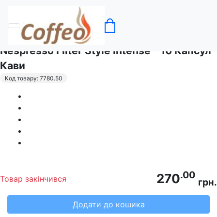
Головна
Кава в капсулах Nespresso
Nespresso Filter Style Intense - 10 Капсул
Кави
Код товару: 7780.50
.00
270
Товар закінчився
грн.
Додати до кошика