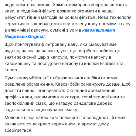
ледь помітною пінкою. Знімна мембрана зберігає свіжість
кави, а подвійний фільтр дозволяє отримати в чашці
результат, гідний методів на основі фільтрів. Нова технологія
герметично закриває смажену мелену каву преміум-класу
в алюмінієві капсули, сумісні з усіма
кавомашинами
Nespresso Original
.
Щоб приготувати фільтровану каву, яка смакуватиме
чудово, чашка за чашкою, усе, що потрібно зробити, це
зняти захисний шар з капсули, помістити капсулу в
кавомашину та послідовно натиснути кнопки Espresso та
Lungo.
Суміш колумбійської та бразильської арабіки отримує
розділене обсмаження. Кавові боби осмажують довше, щоб
досягти певної інтенсивності. Складний ароматичний
профіль кави, оксамитова текстура, теплі зернові ноти та
заспокійливий смак, що нагадує сандалове дерево,
задовольнять поціновувачів смаку.
Молочна пінка надає каві тілесності та солодкості. Її смак
залишається яскраво вираженим, а аромат диму
зберігається.