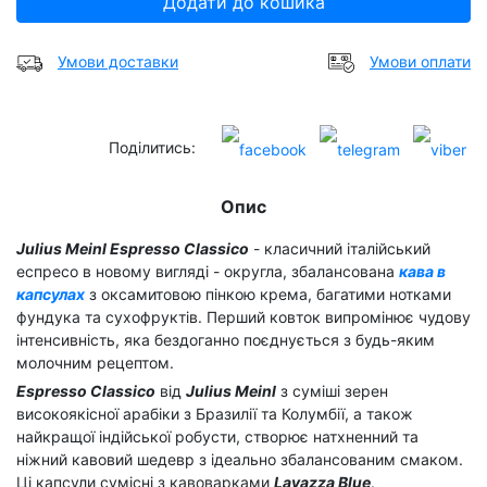
Додати до кошика
Умови доставки
Умови оплати
Поділитись:
Опис
Julius Meinl Espresso Classico
- класичний італійський
еспресо в новому вигляді - округла, збалансована
кава в
капсулах
з оксамитовою пінкою крема, багатими нотками
фундука та сухофруктів. Перший ковток випромінює чудову
інтенсивність, яка бездоганно поєднується з будь-яким
молочним рецептом.
Espresso Classico
від
Julius Meinl
з суміші зерен
високоякісної арабіки з Бразилії та Колумбії, а також
найкращої індійської робусти, створює натхненний та
ніжний кавовий шедевр з ідеально збалансованим смаком.
Ці капсули сумісні з кавоварками
Lavazza Blue
.