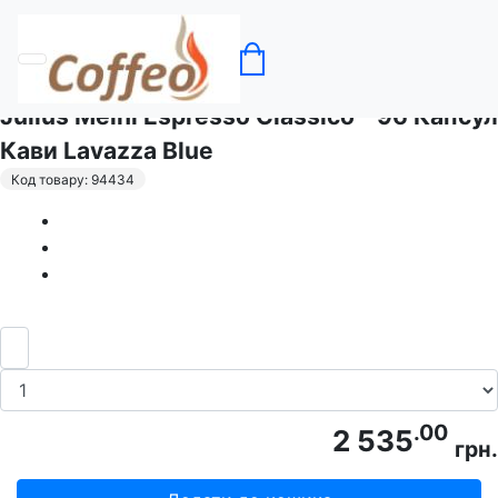
Головна
Кава в капсулах Julius Meinl
Julius Meinl Espresso Classico - 96 Капсул
Кави Lavazza Blue
Код товару: 94434
.00
2 535
грн.