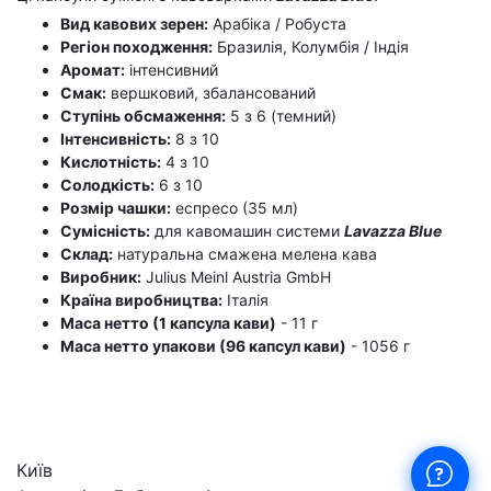
Вид кавових зерен:
Арабіка / Робуста
Регіон походження:
Бразилія, Колумбія / Індія
Аромат:
інтенсивний
Смак:
вершковий, збалансований
Ступінь обсмаження:
5 з 6 (темний)
Інтенсивність:
8 з 10
Кислотність:
4 з 10
Солодкість:
6 з 10
Розмір чашки:
еспресо (35 мл)
Сумісність:
для кавомашин системи
Lavazza Blue
Склад:
натуральна смажена мелена кава
Виробник:
Julius Meinl Austria GmbH
Країна виробництва:
Італія
Маса нетто (1 капсула кави)
- 11 г
Маса нетто упакови (96 капсул кави)
- 1056 г
Київ